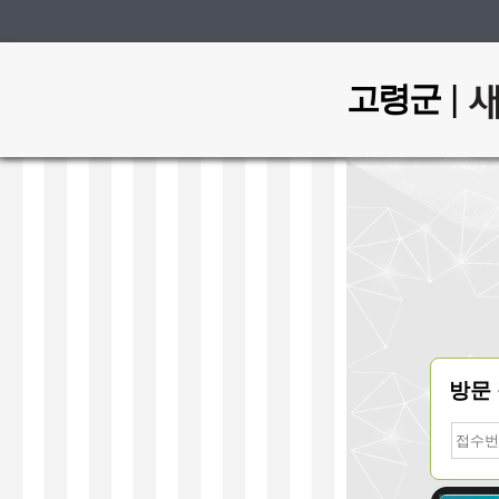
|
고령군
방문
접
수
번
호